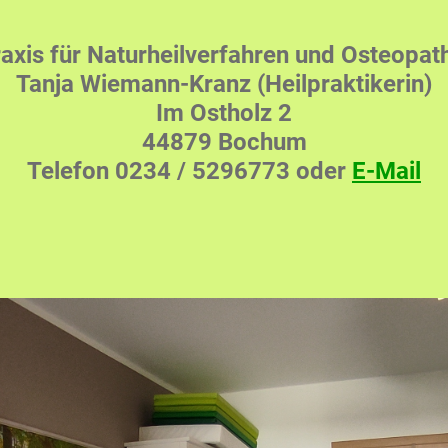
axis für Naturheilverfahren und Osteopat
Tanja Wiemann-Kranz (Heilpraktikerin)
Im Ostholz 2
44879 Bochum
Telefon 0234 / 5296773 oder
E-Mail