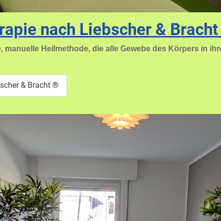
apie nach Liebscher & Bracht
he, manuelle Heilmethode, die alle Gewebe des Körpers in i
scher & Bracht ®